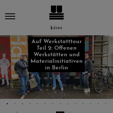
Auf Werkstatttour
Teil 2: Offenen
Werkstätten und
Materialinitiativen
in Berlin