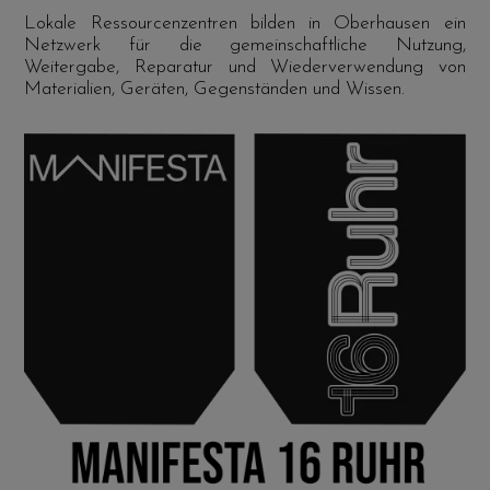
Lokale Ressourcenzentren bilden in Oberhausen ein
Netzwerk für die gemeinschaftliche Nutzung,
Weitergabe, Reparatur und Wiederverwendung von
Materialien, Geräten, Gegenständen und Wissen.