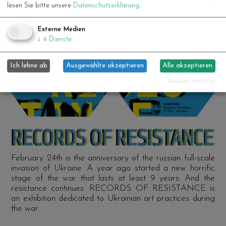
lesen Sie bitte unsere
Datenschutzerklärung
.
Externe Medien
↓
4
Dienste
Ich lehne ab
Ausgewählte akzeptieren
Alle akzeptieren
Realisiert mit Klaro!
February 24th is the anniversary of the russian full-scale
invasion of Ukraine. A year ago started a new horrific
stage of the war that lasts at least 9 years. And the
resistance continues. RECORDS OF RESISTANCE is
an exhibition dedicated to Ukrainian art practices during
the war.