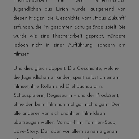
Phantasiearbeit mit den teilnehmenden
Jugendlichen aus Lirich wurde, ausgehend von
diesen Fragen, die Geschichte vom „Haus Zukunft“
erfunden, die im gesamten Schulgelände spielt. Sie
wurde wie eine Theaterarbeit geprobt, mündete
jedoch nicht in einer Aufführung, sondern am
Filmset.
Und dies gleich doppelt: Die Geschichte, welche
die Jugendlichen erfanden, spielt selbst an einem
Filmset, ihre Rollen sind Drehbuchautorin,
Schauspielerin, Regisseurin – und der Produzent,
ohne den beim Film nun mal gar nichts geht. Den
alle anderen von sich und ihren Film-Ideen
überzeugen wollen: Vampir-Film, Familien-Soup,
Love-Story. Der aber vor allem seinen eigenen