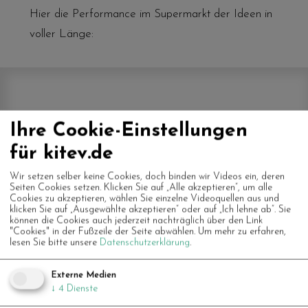
Hier die Performance im Supermarkt der Ideen in
voller Länge:
Ihre Cookie-Einstellungen
für kitev.de
Vimeo-Videos erlauben
Wir setzen selber keine Cookies, doch binden wir Videos ein, deren
Seiten Cookies setzen. Klicken Sie auf „Alle akzeptieren“, um alle
Cookies zu akzeptieren, wählen Sie einzelne Videoquellen aus und
klicken Sie auf „Ausgewählte akzeptieren“ oder auf „Ich lehne ab“. Sie
können die Cookies auch jederzeit nachträglich über den Link
"Cookies" in der Fußzeile der Seite abwählen.
Um mehr zu erfahren,
lesen Sie bitte unsere
Datenschutzerklärung
.
Die Pop Up Interventions - kurze performative
Externe Medien
Interventionen im Stadtraum, je. ca 3-5 Minuten:
↓
4
Dienste