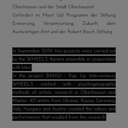
Oberhausen und der Stadt Oberhausen!
Gefördert im Meet Up! Programm der Stiftung
Erinnerung, Verantwortung, Zukunft, dem
Austwärtigen Amt und der Robert Bosch Stiftung.
In September 2019, two projects were carried out
by the WHEELS theatre ensemble in cooperation
with kitev:
In the project BANG! - Pop Up Interventures
WHEELS worked with psychogeographic
methods of artistic research in Oberhausen and
Kharkiv. 40 artists from Ukraine, Russia, Germany,
Italy, Hungary and Austria created the videos and
performances that resulted from this research.