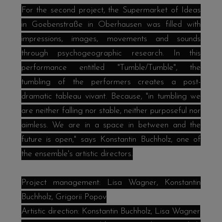
For the second project, the Supermarket of Ideas
in Goebenstraße in Oberhausen was filled with
impressions, images, movements and sounds
through psychogeographic research. In this
performance entitled "Tumble/Tumble", the
tumbling of the performers creates a post-
dramatic tableau vivant. Because, "in tumbling we
are neither falling nor stable, neither purposeful nor
aimless. We are in a space in between and the
future is open," says Konstantin Buchholz, one of
the ensemble's artistic directors.
Project management: Lisa Wagner, Konstantin
Buchholz, Grigorii Popov
Artistic direction: Konstantin Buchholz, Lisa Wagner