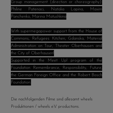
Group management (direction or choreography):
Philine Patenaci, Natalia Lapina, Maxim
Panchenko, Marina Matushkina
With supermegapower support from the House of
Commons, Refugees Kitchen, Gdanska, Material
Administration on Tour, Theater Oberhausen and
the City of Oberhausen!
Supported in the Meet Up! program of the
Foundation Remembrance, Responsibility, Future,
the German Foreign Office and the Robert Bosch
Foundation.
Die nachfolgenden Filme sind allesamt wheels
Produktionen / wheels e.V. productions.