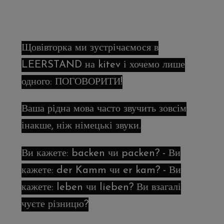
Щовівторка ми зустрічаємося в
LEERSTAND на kitev і хочемо лише
одного: ПОГОВОРИТИ!
Ваша рідна мова часто звучить зовсім
інакше, ніж німецькі звуки.
Ви кажете: backen чи packen? - Ви
кажете: der Kamm чи er kam? - Ви
кажете: leben чи lieben? Ви взагалі
чуєте різницю?