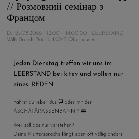
// Розмовний семінар з
Францом
Di., 25.08.2026 | 12:00 – 14:00:00
| LEERSTAND,
Willy-Brandt-Platz 1, 46045 Oberhausen
Jeden Dienstag treffen wir uns im
LEERSTAND bei kitev und wollen nur
eines: REDEN!
Fährst du lieber Bus 🚍 oder mit der
ÄSCHÄTÄRASSENBANN ? 🚋
Wer soll das nur verstehen?
Deine Muttersprache klingt eben oft völlig anders