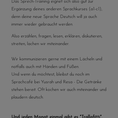
Das Sprech-Training eignet sich also gut zur
Ergänzung deines anderen Sprachkurses (a1-c1),
denn deine neue Sprache Deutsch will ja auch
immer wieder gebraucht werden.
Also erzählen, fragen, lesen, erklären, diskutieren,
streiten, lachen wir miteinander.
Wir kommunizieren gerne mit einem Lächeln und
notfalls auch mit Händen und Füßen.
Und wenn du möchtest, bleibst du noch im
Sprachcafé
bei Yusrah und Resa - Die Getränke
stehen bereit. Oft kochen wir auch miteinander und
plaudern deutsch.
Und jeden Monat einmal gibt es "Trallafitti".