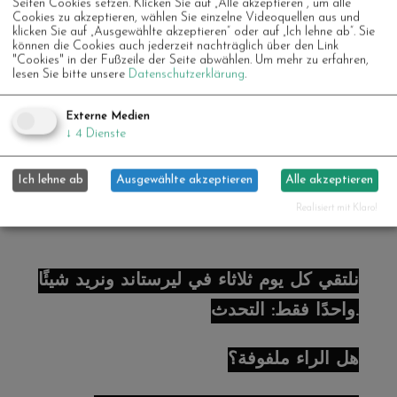
Seiten Cookies setzen. Klicken Sie auf „Alle akzeptieren“, um alle
та сміятися разом. Нам подобається
Cookies zu akzeptieren, wählen Sie einzelne Videoquellen aus und
klicken Sie auf „Ausgewählte akzeptieren“ oder auf „Ich lehne ab“. Sie
спілкуватися з посмішкою, а за потреби
können die Cookies auch jederzeit nachträglich über den Link
"Cookies" in der Fußzeile der Seite abwählen.
Um mehr zu erfahren,
— руками та ногами. А якщо хочете,
lesen Sie bitte unsere
Datenschutzerklärung
.
можете залишитися в мовному кафе з
Externe Medien
Юсрою та Ресою – напої чекають на вас.
↓
4
Dienste
Ми часто готуємо разом і спілкуємося
Ich lehne ab
Ausgewählte akzeptieren
Alle akzeptieren
німецькою.
Realisiert mit Klaro!
نلتقي كل يوم ثلاثاء في ليرستاند ونريد شيئًا
واحدًا فقط: التحدث.
هل الراء ملفوفة؟