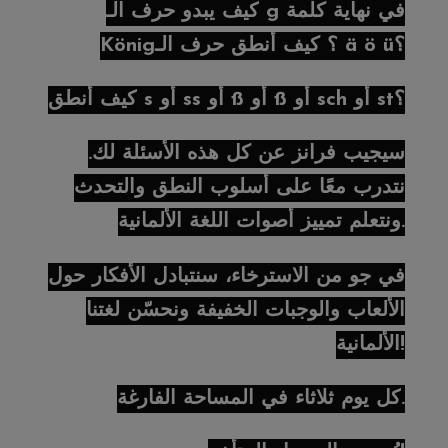
كيف يبدو حرف الـ g في نهاية كلمة
König؟ كيف أنطق حرف الـ ä ö ü؟
كيف أنطق s أو ss أو ß أو ß أو sch أو st؟
سيجيب فرانز عن كل هذه الأسئلة لك.
نتدرب معًا على أسلوب النطق والتحدث
ونتعلم تمييز أصوات اللغة الألمانية.
في جو من الاسترخاء، سنتبادل الأفكار حول
الألعاب والوجبات الخفيفة ونحسّن لغتنا
الألمانية!
كل يوم ثلاثاء في المساحة الفارغة.