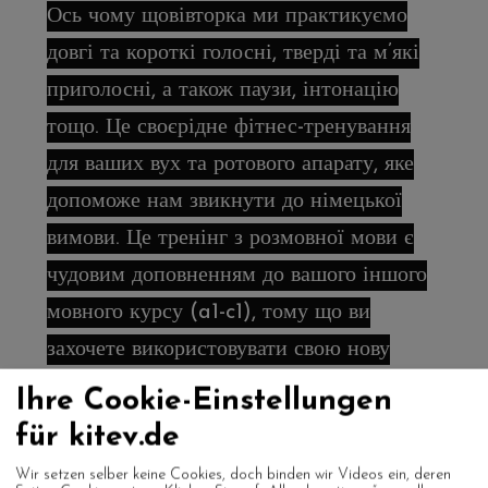
Ось чому щовівторка ми практикуємо
довгі та короткі голосні, тверді та м’які
приголосні, а також паузи, інтонацію
тощо. Це своєрідне фітнес-тренування
для ваших вух та ротового апарату, яке
допоможе нам звикнути до німецької
вимови. Це тренінг з розмовної мови є
чудовим доповненням до вашого іншого
мовного курсу (a1-c1), тому що ви
захочете використовувати свою нову
німецьку мову знову і знову. Тож давайте
Ihre Cookie-Einstellungen
розмовляти, запитувати, читати,
für kitev.de
пояснювати, обговорювати, сперечатися
Wir setzen selber keine Cookies, doch binden wir Videos ein, deren