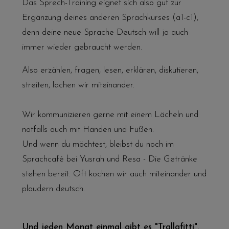
Das Sprech-Training eignet sich also gut zur
Ergänzung deines anderen Sprachkurses (a1-c1),
denn deine neue Sprache Deutsch will ja auch
immer wieder gebraucht werden.
Also erzählen, fragen, lesen, erklären, diskutieren,
streiten, lachen wir miteinander.
Wir kommunizieren gerne mit einem Lächeln und
notfalls auch mit Händen und Füßen.
Und wenn du möchtest, bleibst du noch im
Sprachcafé
bei Yusrah und Resa - Die Getränke
stehen bereit. Oft kochen wir auch miteinander und
plaudern deutsch.
Und jeden Monat einmal gibt es "Trallafitti".