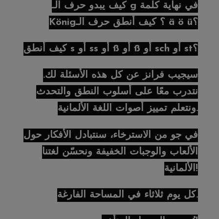
كيف يبدو حرف الـ g في نهاية كلمة
König؟ كيف أنطق حرف الـ ä ö ü؟
كيف أنطق s أو ss أو ß أو ß أو sch أو st؟
سيجيب فرانز عن كل هذه الأسئلة لك.
نتدرب معًا على أسلوب النطق والتحدث
ونتعلم تمييز أصوات اللغة الألمانية.
في جو من الاسترخاء، سنتبادل الأفكار حول
الألعاب والوجبات الخفيفة ونحسّن لغتنا
الألمانية!
كل يوم ثلاثاء في المساحة الفارغة.