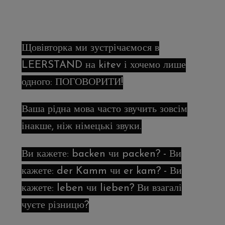
Щовівторка ми зустрічаємося в
LEERSTAND на kitev і хочемо лише
одного: ПОГОВОРИТИ!
Ваша рідна мова часто звучить зовсім
інакше, ніж німецькі звуки.
Ви кажете: backen чи packen? - Ви
кажете: der Kamm чи er kam? - Ви
кажете: leben чи lieben? Ви взагалі
чуєте різницю?