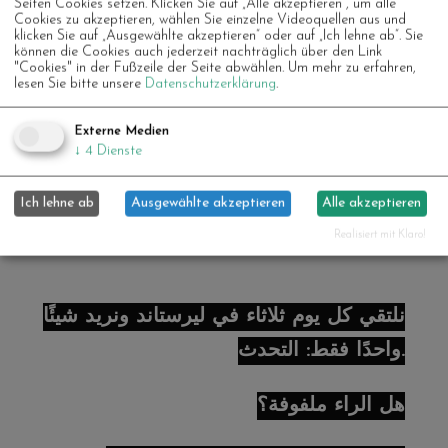
Seiten Cookies setzen. Klicken Sie auf „Alle akzeptieren“, um alle
та сміятися разом. Нам подобається
Cookies zu akzeptieren, wählen Sie einzelne Videoquellen aus und
klicken Sie auf „Ausgewählte akzeptieren“ oder auf „Ich lehne ab“. Sie
спілкуватися з посмішкою, а за потреби
können die Cookies auch jederzeit nachträglich über den Link
"Cookies" in der Fußzeile der Seite abwählen.
Um mehr zu erfahren,
— руками та ногами. А якщо хочете,
lesen Sie bitte unsere
Datenschutzerklärung
.
можете залишитися в мовному кафе з
Externe Medien
Юсрою та Ресою – напої чекають на вас.
↓
4
Dienste
Ми часто готуємо разом і спілкуємося
Ich lehne ab
Ausgewählte akzeptieren
Alle akzeptieren
німецькою.
Realisiert mit Klaro!
نلتقي كل يوم ثلاثاء في ليرستاند ونريد شيئًا
واحدًا فقط: التحدث.
هل الراء ملفوفة؟