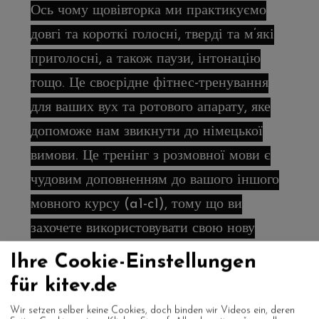
Ось чому щовівторка ми практикуємо
довгі та короткі голосні, тверді та м’які
приголосні, а також паузи, інтонацію
тощо. Це своєрідне фітнес-тренування
для ваших вух та ротового апарату, яке
допоможе нам звикнути до німецької
вимови. Це тренінг з розмовної мови є
чудовим доповненням до вашого іншого
мовного курсу (a1-c1), тому що ви
захочете використовувати свою нову
німецьку мову знову і знову. Тож давайте
Ihre Cookie-Einstellungen
розмовляти, запитувати, читати,
für kitev.de
пояснювати, обговорювати, сперечатися
Wir setzen selber keine Cookies, doch binden wir Videos ein, deren