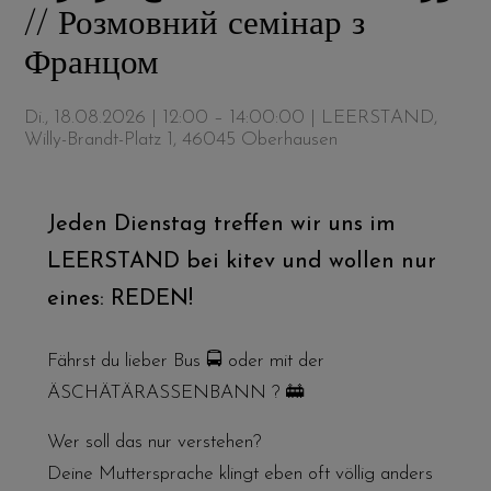
// Розмовний семінар з
Францом
Di., 18.08.2026 | 12:00 – 14:00:00
| LEERSTAND,
Willy-Brandt-Platz 1, 46045 Oberhausen
Jeden Dienstag treffen wir uns im
LEERSTAND bei kitev und wollen nur
eines: REDEN!
Fährst du lieber Bus 🚍 oder mit der
ÄSCHÄTÄRASSENBANN ? 🚋
Wer soll das nur verstehen?
Deine Muttersprache klingt eben oft völlig anders