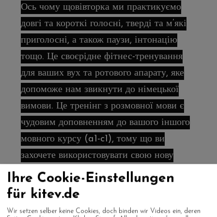
Ось чому щовівторка ми практикуємо
довгі та короткі голосні, тверді та м’які
приголосні, а також паузи, інтонацію
тощо. Це своєрідне фітнес-тренування
для ваших вух та ротового апарату, яке
допоможе нам звикнути до німецької
вимови. Це тренінг з розмовної мови є
чудовим доповненням до вашого іншого
мовного курсу (a1-c1), тому що ви
захочете використовувати свою нову
німецьку мову знову і знову. Тож давайте
Ihre Cookie-Einstellungen
розмовляти, запитувати, читати,
für kitev.de
пояснювати, обговорювати, сперечатися
Wir setzen selber keine Cookies, doch binden wir Videos ein, deren