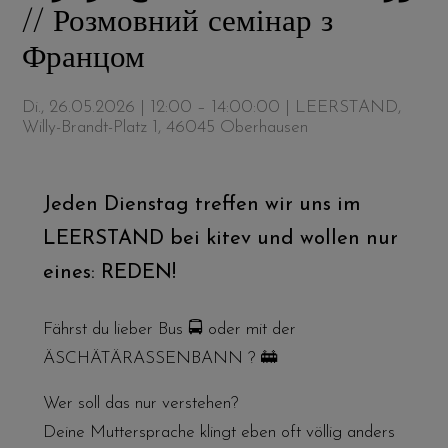
// Розмовний семінар з
Францом
Di., 26.05.2026 | 12:00 – 14:00:00
| LEERSTAND,
Willy-Brandt-Platz 1, 46045 Oberhausen
Jeden Dienstag treffen wir uns im
LEERSTAND bei kitev und wollen nur
eines: REDEN!
Fährst du lieber Bus 🚍 oder mit der
ÄSCHÄTÄRASSENBANN ? 🚋
Wer soll das nur verstehen?
Deine Muttersprache klingt eben oft völlig anders