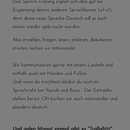
Das Sprech-Training eignet sich also gut zur
Ergänzung deines anderen Sprachkurses (a1-c1),
denn deine neue Sprache Deutsch will ja auch
immer wieder gebraucht werden.
Also erzählen, fragen, lesen, erklären, diskutieren,
streiten, lachen wir miteinander.
Wir kommunizieren gerne mit einem Lächeln und
notfalls auch mit Händen und Füßen.
Und wenn du möchtest, bleibst du noch im
Sprachcafé
bei Yusrah und Resa - Die Getränke
stehen bereit. Oft kochen wir auch miteinander und
plaudern deutsch.
Und jeden Monat einmal gibt es "Trallafitti".