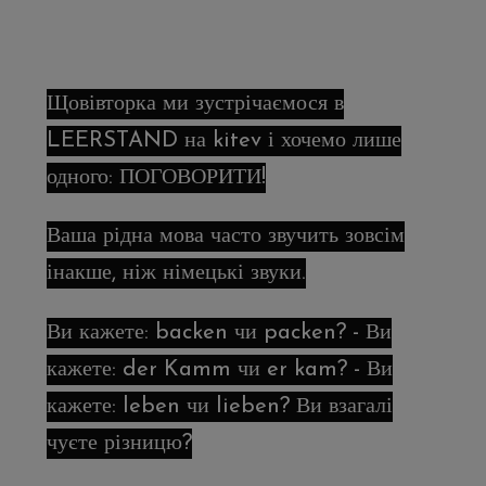
Щовівторка ми зустрічаємося в
LEERSTAND на kitev і хочемо лише
одного: ПОГОВОРИТИ!
Ваша рідна мова часто звучить зовсім
інакше, ніж німецькі звуки.
Ви кажете: backen чи packen? - Ви
кажете: der Kamm чи er kam? - Ви
кажете: leben чи lieben? Ви взагалі
чуєте різницю?