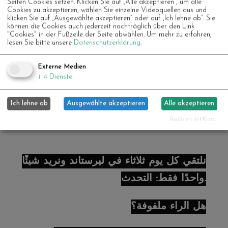
Seiten Cookies setzen. Klicken Sie auf „Alle akzeptieren“, um alle
та сміятися разом. Нам подобається
Cookies zu akzeptieren, wählen Sie einzelne Videoquellen aus und
klicken Sie auf „Ausgewählte akzeptieren“ oder auf „Ich lehne ab“. Sie
спілкуватися з посмішкою, а за потреби
können die Cookies auch jederzeit nachträglich über den Link
"Cookies" in der Fußzeile der Seite abwählen.
Um mehr zu erfahren,
— руками та ногами. А якщо хочете,
lesen Sie bitte unsere
Datenschutzerklärung
.
можете залишитися в мовному кафе з
Externe Medien
Юсрою та Ресою – напої чекають на вас.
↓
4
Dienste
Ми часто готуємо разом і спілкуємося
Ich lehne ab
Ausgewählte akzeptieren
Alle akzeptieren
німецькою.
Realisiert mit Klaro!
نلتقي كل يوم ثلاثاء في ليرستاند ونريد شيئًا
واحدًا فقط: التحدث.
هل الراء ملفوفة؟