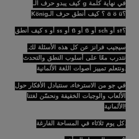
كيف يبدو حرف الـ g في نهاية كلمة
König؟ كيف أنطق حرف الـ ä ö ü؟
كيف أنطق s أو ss أو ß أو ß أو sch أو st؟
سيجيب فرانز عن كل هذه الأسئلة لك.
نتدرب معًا على أسلوب النطق والتحدث
ونتعلم تمييز أصوات اللغة الألمانية.
في جو من الاسترخاء، سنتبادل الأفكار حول
الألعاب والوجبات الخفيفة ونحسّن لغتنا
الألمانية!
كل يوم ثلاثاء في المساحة الفارغة.