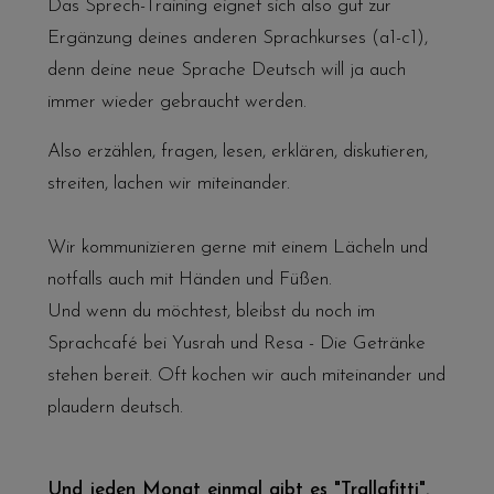
Das Sprech-Training eignet sich also gut zur
Ergänzung deines anderen Sprachkurses (a1-c1),
denn deine neue Sprache Deutsch will ja auch
immer wieder gebraucht werden.
Also erzählen, fragen, lesen, erklären, diskutieren,
streiten, lachen wir miteinander.
Wir kommunizieren gerne mit einem Lächeln und
notfalls auch mit Händen und Füßen.
Und wenn du möchtest, bleibst du noch im
Sprachcafé
bei Yusrah und Resa - Die Getränke
stehen bereit. Oft kochen wir auch miteinander und
plaudern deutsch.
Und jeden Monat einmal gibt es "Trallafitti".