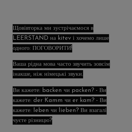
Щовівторка ми зустрічаємося в
LEERSTAND на kitev і хочемо лише
одного: ПОГОВОРИТИ!
Ваша рідна мова часто звучить зовсім
інакше, ніж німецькі звуки.
Ви кажете: backen чи packen? - Ви
кажете: der Kamm чи er kam? - Ви
кажете: leben чи lieben? Ви взагалі
чуєте різницю?