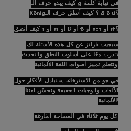
كيف يبدو حرف الـ g في نهاية كلمة
König؟ كيف أنطق حرف الـ ä ö ü؟
كيف أنطق s أو ss أو ß أو ß أو sch أو st؟
سيجيب فرانز عن كل هذه الأسئلة لك.
نتدرب معًا على أسلوب النطق والتحدث
ونتعلم تمييز أصوات اللغة الألمانية.
في جو من الاسترخاء، سنتبادل الأفكار حول
الألعاب والوجبات الخفيفة ونحسّن لغتنا
الألمانية!
كل يوم ثلاثاء في المساحة الفارغة.