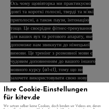
Ось чому щовівторка ми практикуємо
довгі та короткі голосні, тверді та м’які
приголосні, а також паузи, інтонацію
тощо. Це своєрідне фітнес-тренування
для ваших вух та ротового апарату, яке
допоможе нам звикнути до німецької
вимови. Це тренінг з розмовної мови є
чудовим доповненням до вашого іншого
мовного курсу (a1-c1), тому що ви
захочете використовувати свою нову
німецьку мову знову і знову. Тож давайте
Ihre Cookie-Einstellungen
розмовляти, запитувати, читати,
für kitev.de
пояснювати, обговорювати, сперечатися
Wir setzen selber keine Cookies, doch binden wir Videos ein, deren