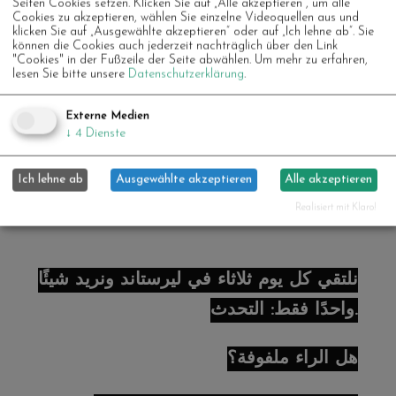
Seiten Cookies setzen. Klicken Sie auf „Alle akzeptieren“, um alle
та сміятися разом. Нам подобається
Cookies zu akzeptieren, wählen Sie einzelne Videoquellen aus und
klicken Sie auf „Ausgewählte akzeptieren“ oder auf „Ich lehne ab“. Sie
спілкуватися з посмішкою, а за потреби
können die Cookies auch jederzeit nachträglich über den Link
"Cookies" in der Fußzeile der Seite abwählen.
Um mehr zu erfahren,
— руками та ногами. А якщо хочете,
lesen Sie bitte unsere
Datenschutzerklärung
.
можете залишитися в мовному кафе з
Externe Medien
Юсрою та Ресою – напої чекають на вас.
↓
4
Dienste
Ми часто готуємо разом і спілкуємося
Ich lehne ab
Ausgewählte akzeptieren
Alle akzeptieren
німецькою.
Realisiert mit Klaro!
نلتقي كل يوم ثلاثاء في ليرستاند ونريد شيئًا
واحدًا فقط: التحدث.
هل الراء ملفوفة؟