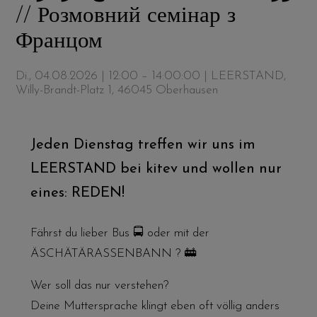
// Розмовний семінар з
Францом
Di., 04.08.2026 | 12:00 – 14:00:00
| LEERSTAND,
Willy-Brandt-Platz 1, 46045 Oberhausen
Jeden Dienstag treffen wir uns im
LEERSTAND bei kitev und wollen nur
eines: REDEN!
Fährst du lieber Bus 🚍 oder mit der
ÄSCHÄTÄRASSENBANN ? 🚋
Wer soll das nur verstehen?
Deine Muttersprache klingt eben oft völlig anders