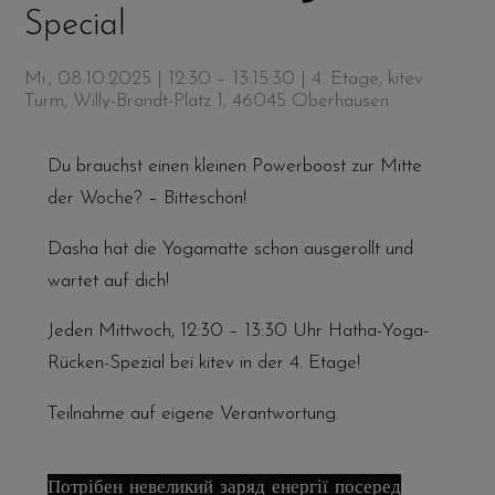
Special
Mi., 08.10.2025 | 12:30 – 13:15:30
| 4. Etage, kitev
Turm, Willy-Brandt-Platz 1, 46045 Oberhausen
Du brauchst einen kleinen Powerboost zur Mitte
der Woche? – Bitteschön!
Dasha hat die Yogamatte schon ausgerollt und
wartet auf dich!
Jeden Mittwoch, 12:30 – 13:30 Uhr Hatha-Yoga-
Rücken-Spezial bei kitev in der 4. Etage!
Teilnahme auf eigene Verantwortung.
Потрібен невеликий заряд енергії посеред