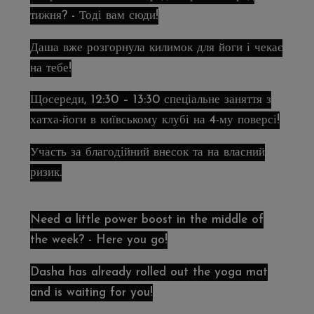
тижня? - Тоді вам сюди!
Даша вже розгорнула килимок для йоги і чекає
на тебе!
Щосереди, 12:30 – 13:30 спеціальне заняття з
хатха-йоги в київському клубі на 4-му поверсі!
Участь за благодійний внесок та на власний
ризик.
Need a little power boost in the middle of
the week? - Here you go!
Dasha has already rolled out the yoga mat
and is waiting for you!