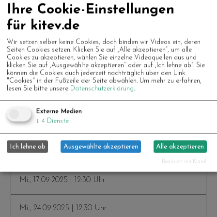
Ihre Cookie-Einstellungen
Mi., 06.08.2025 | 12:30 Uhr
für kitev.de
Mi., 13.08.2025 | 12:30 Uhr
Wir setzen selber keine Cookies, doch binden wir Videos ein, deren
Seiten Cookies setzen. Klicken Sie auf „Alle akzeptieren“, um alle
Cookies zu akzeptieren, wählen Sie einzelne Videoquellen aus und
klicken Sie auf „Ausgewählte akzeptieren“ oder auf „Ich lehne ab“. Sie
Mi., 20.08.2025 | 12:30 Uhr
können die Cookies auch jederzeit nachträglich über den Link
"Cookies" in der Fußzeile der Seite abwählen.
Um mehr zu erfahren,
lesen Sie bitte unsere
Datenschutzerklärung
.
Mi., 27.08.2025 | 12:30 Uhr
Externe Medien
↓
4
Dienste
Mi., 03.09.2025 | 12:30 Uhr
Ich lehne ab
Ausgewählte akzeptieren
Alle akzeptieren
Mi., 10.09.2025 | 12:30 Uhr
Realisiert mit Klaro!
Mi., 17.09.2025 | 12:30 Uhr
Mi., 24.09.2025 | 12:30 Uhr