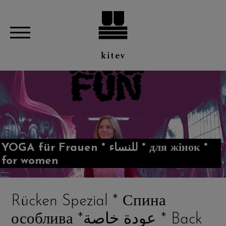
YOGA für Frauen * للنساء * для жінок *
for women
Rücken Spezial * Спина
особлива *عودة خاصة * Back