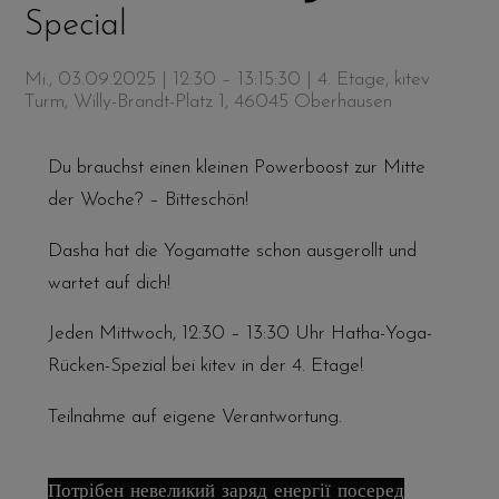
Special
Mi., 03.09.2025 | 12:30 – 13:15:30
| 4. Etage, kitev
Turm, Willy-Brandt-Platz 1, 46045 Oberhausen
Du brauchst einen kleinen Powerboost zur Mitte
der Woche? – Bitteschön!
Dasha hat die Yogamatte schon ausgerollt und
wartet auf dich!
Jeden Mittwoch, 12:30 – 13:30 Uhr Hatha-Yoga-
Rücken-Spezial bei kitev in der 4. Etage!
Teilnahme auf eigene Verantwortung.
Потрібен невеликий заряд енергії посеред