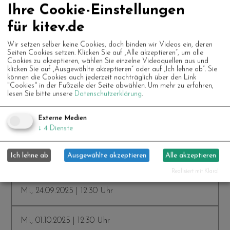
Ihre Cookie-Einstellungen
Mi., 06.08.2025 | 12:30 Uhr
für kitev.de
Mi., 13.08.2025 | 12:30 Uhr
Wir setzen selber keine Cookies, doch binden wir Videos ein, deren
Seiten Cookies setzen. Klicken Sie auf „Alle akzeptieren“, um alle
Cookies zu akzeptieren, wählen Sie einzelne Videoquellen aus und
klicken Sie auf „Ausgewählte akzeptieren“ oder auf „Ich lehne ab“. Sie
Mi., 20.08.2025 | 12:30 Uhr
können die Cookies auch jederzeit nachträglich über den Link
"Cookies" in der Fußzeile der Seite abwählen.
Um mehr zu erfahren,
lesen Sie bitte unsere
Datenschutzerklärung
.
Mi., 27.08.2025 | 12:30 Uhr
Externe Medien
↓
4
Dienste
Mi., 10.09.2025 | 12:30 Uhr
Ich lehne ab
Ausgewählte akzeptieren
Alle akzeptieren
Mi., 17.09.2025 | 12:30 Uhr
Realisiert mit Klaro!
Mi., 24.09.2025 | 12:30 Uhr
Mi., 01.10.2025 | 12:30 Uhr