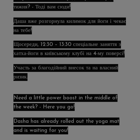
тижня? - Тоді вам сюди!
Даша вже розгорнула килимок для йоги і чекає
на тебе!
Щосереди, 12:30 – 13:30 спеціальне заняття з
хатха-йоги в київському клубі на 4-му поверсі!
Участь за благодійний внесок та на власний
ризик.
Need a little power boost in the middle of
the week? - Here you go!
Dasha has already rolled out the yoga mat
and is waiting for you!