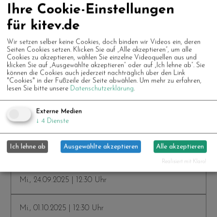
Ihre Cookie-Einstellungen
Mi., 06.08.2025 | 12:30 Uhr
für kitev.de
Mi., 13.08.2025 | 12:30 Uhr
Wir setzen selber keine Cookies, doch binden wir Videos ein, deren
Seiten Cookies setzen. Klicken Sie auf „Alle akzeptieren“, um alle
Cookies zu akzeptieren, wählen Sie einzelne Videoquellen aus und
klicken Sie auf „Ausgewählte akzeptieren“ oder auf „Ich lehne ab“. Sie
Mi., 20.08.2025 | 12:30 Uhr
können die Cookies auch jederzeit nachträglich über den Link
"Cookies" in der Fußzeile der Seite abwählen.
Um mehr zu erfahren,
lesen Sie bitte unsere
Datenschutzerklärung
.
Mi., 27.08.2025 | 12:30 Uhr
Externe Medien
↓
4
Dienste
Mi., 03.09.2025 | 12:30 Uhr
Ich lehne ab
Ausgewählte akzeptieren
Alle akzeptieren
Mi., 10.09.2025 | 12:30 Uhr
Realisiert mit Klaro!
Mi., 24.09.2025 | 12:30 Uhr
Mi., 01.10.2025 | 12:30 Uhr