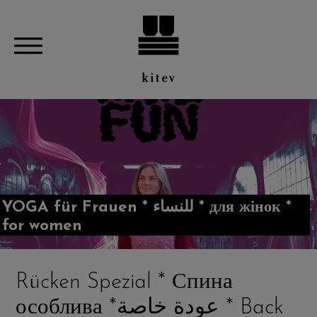
YOGA für Frauen * للنساء * для жінок *
for women
Rücken Spezial * Спина
особлива *عودة خاصة * Back