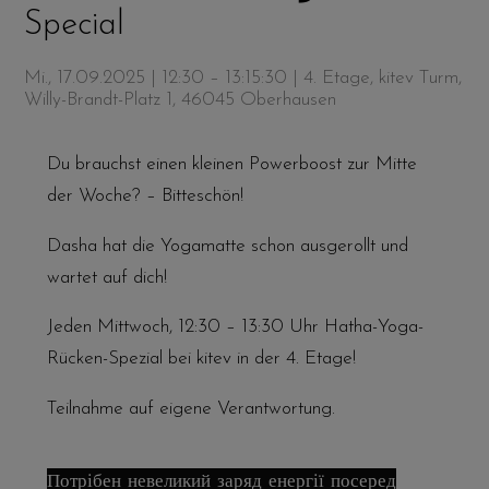
Special
Mi., 17.09.2025 | 12:30 – 13:15:30
| 4. Etage, kitev Turm,
Willy-Brandt-Platz 1, 46045 Oberhausen
Du brauchst einen kleinen Powerboost zur Mitte
der Woche? – Bitteschön!
Dasha hat die Yogamatte schon ausgerollt und
wartet auf dich!
Jeden Mittwoch, 12:30 – 13:30 Uhr Hatha-Yoga-
Rücken-Spezial bei kitev in der 4. Etage!
Teilnahme auf eigene Verantwortung.
Потрібен невеликий заряд енергії посеред