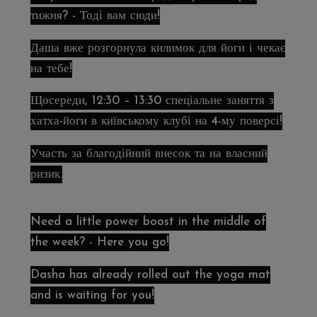
тижня? - Тоді вам сюди!
Даша вже розгорнула килимок для йоги і чекає
на тебе!
Щосереди, 12:30 – 13:30 спеціальне заняття з
хатха-йоги в київському клубі на 4-му поверсі!
Участь за благодійний внесок та на власний
ризик.
Need a little power boost in the middle of
the week? - Here you go!
Dasha has already rolled out the yoga mat
and is waiting for you!