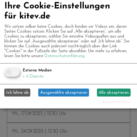
Ihre Cookie-Einstellungen
Mi., 06.08.2025 | 12:30 Uhr
für kitev.de
Mi., 13.08.2025 | 12:30 Uhr
Wir setzen selber keine Cookies, doch binden wir Videos ein, deren
Seiten Cookies setzen. Klicken Sie auf „Alle akzeptieren“, um alle
Cookies zu akzeptieren, wählen Sie einzelne Videoquellen aus und
klicken Sie auf „Ausgewählte akzeptieren“ oder auf „Ich lehne ab“. Sie
Mi., 20.08.2025 | 12:30 Uhr
können die Cookies auch jederzeit nachträglich über den Link
"Cookies" in der Fußzeile der Seite abwählen.
Um mehr zu erfahren,
lesen Sie bitte unsere
Datenschutzerklärung
.
Mi., 27.08.2025 | 12:30 Uhr
Externe Medien
↓
4
Dienste
Mi., 03.09.2025 | 12:30 Uhr
Ich lehne ab
Ausgewählte akzeptieren
Alle akzeptieren
Mi., 10.09.2025 | 12:30 Uhr
Realisiert mit Klaro!
Mi., 17.09.2025 | 12:30 Uhr
Mi., 24.09.2025 | 12:30 Uhr