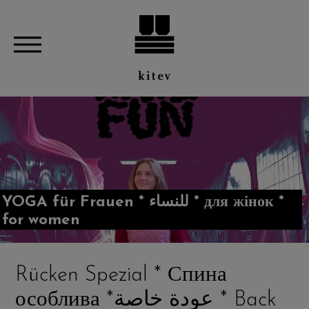
YOGA für Frauen * للنساء * для жінок *
for women
Rücken Spezial * Спина
особлива *عودة خاصة * Back