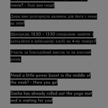
тижня? - Тоді вам сюди!
Даша вже розгорнула килимок для йоги і чекає
на тебе!
Щосереди, 12:30 – 13:30 спеціальне заняття з
хатха-йоги в київському клубі на 4-му поверсі!
Участь за благодійний внесок та на власний
ризик.
Need a little power boost in the middle of
the week? - Here you go!
Dasha has already rolled out the yoga mat
and is waiting for you!