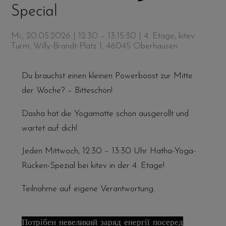
Special
Mi., 20.05.2026 | 12:30 – 13:15:30
| 4. Etage, kitev
Turm, Willy-Brandt-Platz 1, 46045 Oberhausen
Du brauchst einen kleinen Powerboost zur Mitte
der Woche? – Bitteschön!
Dasha hat die Yogamatte schon ausgerollt und
wartet auf dich!
Jeden Mittwoch, 12:30 – 13:30 Uhr Hatha-Yoga-
Rücken-Spezial bei kitev in der 4. Etage!
Teilnahme auf eigene Verantwortung.
Потрібен невеликий заряд енергії посеред