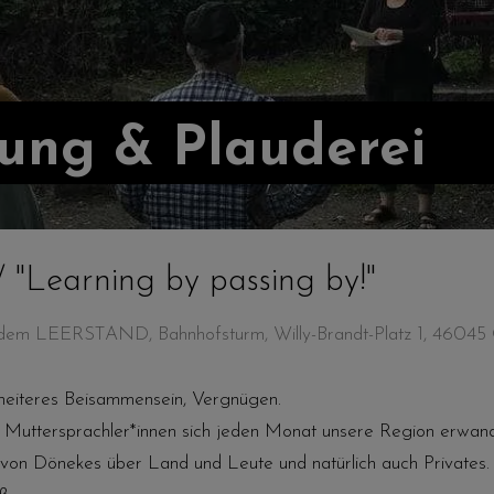
rung & Plauderei
 / "Learning by passing by!"
r dem LEERSTAND, Bahnhofsturm, Willy-Brandt-Platz 1, 4604
 heiteres Beisammensein, Vergnügen.
d Muttersprachler*innen sich jeden Monat unsere Region erwan
d von Dönekes über Land und Leute und natürlich auch Privates.