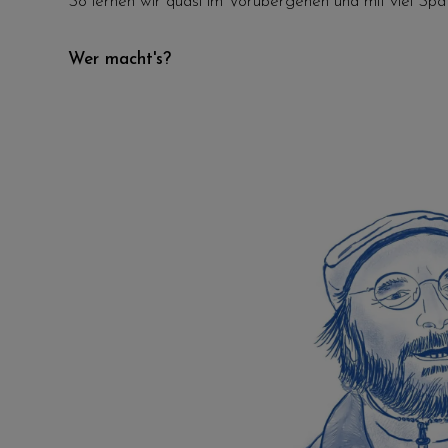
So lernen wir quasi im Vorübergehen und mit viel Spa
Wer macht's?