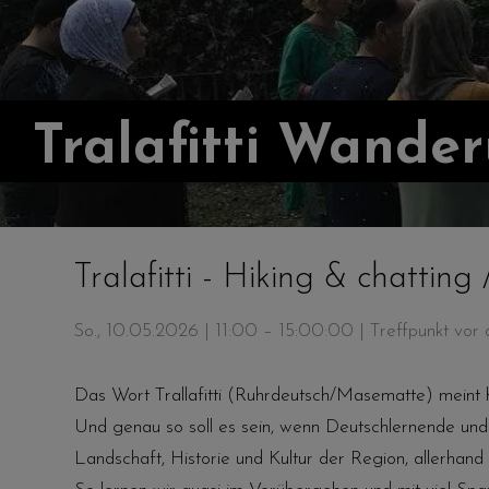
Tralafitti Wande
Tralafitti - Hiking & chatting
So., 10.05.2026 | 11:00 – 15:00:00
| Treffpunkt vo
Das Wort Trallafitti (Ruhrdeutsch/Masematte) meint
Und genau so soll es sein, wenn Deutschlernende un
Landschaft, Historie und Kultur der Region, allerhan