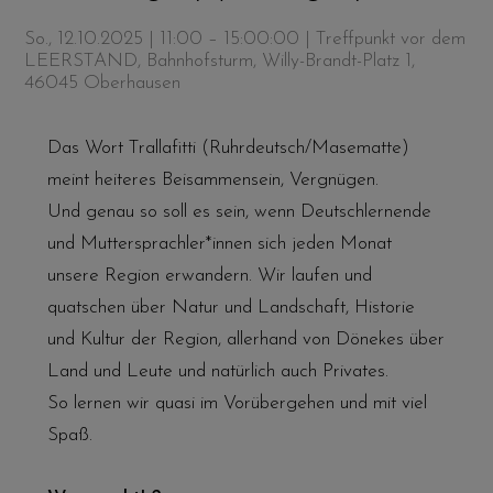
So., 12.10.2025 | 11:00 – 15:00:00
| Treffpunkt vor dem
LEERSTAND, Bahnhofsturm, Willy-Brandt-Platz 1,
46045 Oberhausen
Das Wort Trallafitti (Ruhrdeutsch/Masematte)
meint heiteres Beisammensein, Vergnügen.
Und genau so soll es sein, wenn Deutschlernende
und Muttersprachler*innen sich jeden Monat
unsere Region erwandern. Wir laufen und
quatschen über Natur und Landschaft, Historie
und Kultur der Region, allerhand von Dönekes über
Land und Leute und natürlich auch Privates.
So lernen wir quasi im Vorübergehen und mit viel
Spaß.