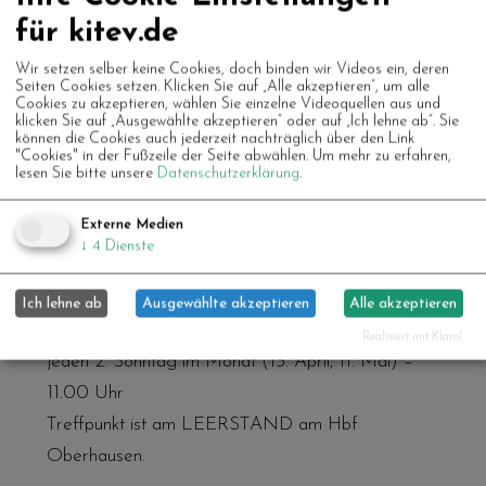
für kitev.de
Wir setzen selber keine Cookies, doch binden wir Videos ein, deren
Seiten Cookies setzen. Klicken Sie auf „Alle akzeptieren“, um alle
Franz Kock
, 70 Jahre alt und aktiver Dozent im
Cookies zu akzeptieren, wählen Sie einzelne Videoquellen aus und
klicken Sie auf „Ausgewählte akzeptieren“ oder auf „Ich lehne ab“. Sie
Unruhestand, ist ein leidenschaftlicher
können die Cookies auch jederzeit nachträglich über den Link
"Cookies" in der Fußzeile der Seite abwählen.
Um mehr zu erfahren,
Kulturvermittler. Seit über einem Jahr ist er mit
lesen Sie bitte unsere
Datenschutzerklärung
.
seiner „Trallafitti“-Gruppe als engagierter
Stadtführer in Oberhausen und Umgebung
Externe Medien
↓
4
Dienste
unterwegs.
Ich lehne ab
Ausgewählte akzeptieren
Alle akzeptieren
Wann und wo?
Realisiert mit Klaro!
jeden 2. Sonntag im Monat (13. April, 11. Mai) –
11.00 Uhr
Treffpunkt ist am LEERSTAND am Hbf
Oberhausen.