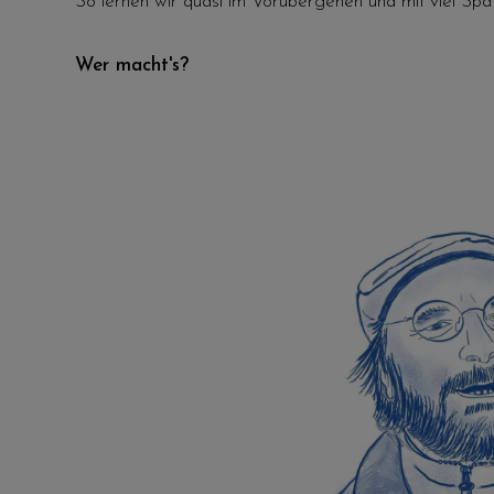
So lernen wir quasi im Vorübergehen und mit viel Spa
Wer macht's?