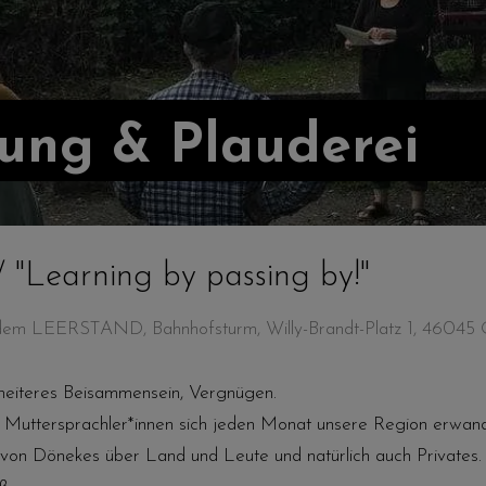
rung & Plauderei
 / "Learning by passing by!"
 dem LEERSTAND, Bahnhofsturm, Willy-Brandt-Platz 1, 46045
 heiteres Beisammensein, Vergnügen.
d Muttersprachler*innen sich jeden Monat unsere Region erwan
d von Dönekes über Land und Leute und natürlich auch Privates.