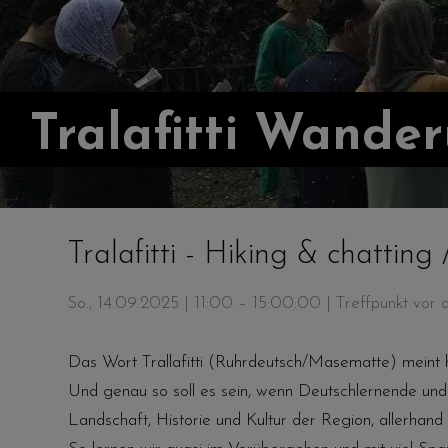
Tralafitti Wande
Tralafitti - Hiking & chatting
So., 14.09.2025 | 11:00 – 15:00:00
| Treffpunkt vor
Das Wort Trallafitti (Ruhrdeutsch/Masematte) meint
Und genau so soll es sein, wenn Deutschlernende un
Landschaft, Historie und Kultur der Region, allerhan