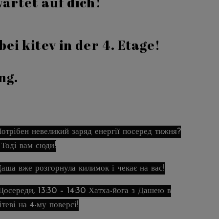
artet auf dich!
ei kitev in der 4. Etage!
ng.
отрібен невеликий заряд енергії посеред тижня?
 Тоді вам сюди!
аша вже розгорнула килимок і чекає на вас!
осереди, 13:30 – 14:30 Хатха-йога з Дашею в
ітеві на 4-му поверсі!