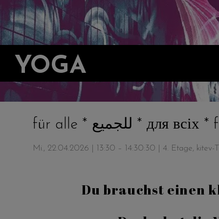
YOGA
für alle * للجميع * для
Mi., 22.04.2026 | 13:30 – 14:30:30
| 4. Etage, kitev
Du brauchst einen k