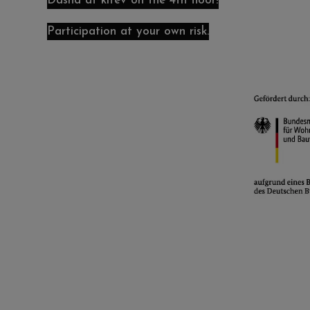
Dasha at kitev on the 4th floor!
Participation at your own risk.