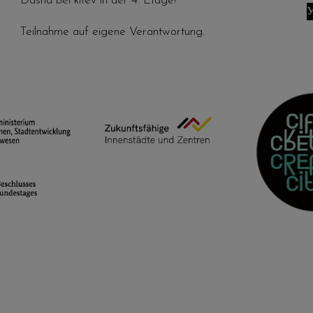
Dasha bei kitev in der 4. Etage!
У
Teilnahme auf eigene Verantwortung.