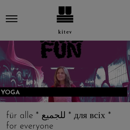
YOGA
für alle * للجميع * для всіх *
for everyone