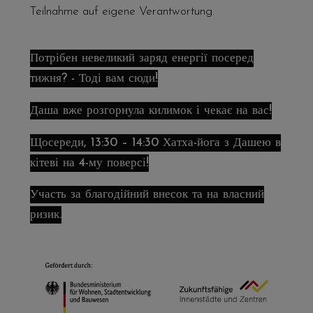
Teilnahme auf eigene Verantwortung.
Потрібен невеликий заряд енергії посеред
тижня? - Тоді вам сюди!
Даша вже розгорнула килимок і чекає на вас!
Щосереди, 13:30 – 14:30 Хатха-йога з Дашею в
кітеві на 4-му поверсі!
Участь за благодійний внесок та на власний
ризик.