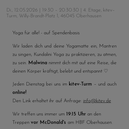
Di., 12.05.2026 | 19:30 – 20:30:30
| 4. Etage, kitev–
Turm, Willy-Brandt-Platz 1, 46045 Oberhausen
Yoga für alle! - auf Spendenbasis
Wir laden dich und deine Yogamatte ein, Mantren
zu singen, Kundalini Yoga zu praktizieren, zu atmen,
zu sein.
Malwina
nimmt dich mit auf eine Reise, die
deinen Körper kräftigt, belebt und entspannt ♡
Jeden Dienstag bei uns im
kitev-Turm
– und auch
online!
Den Link erhaltet ihr auf Anfrage:
info@kitev.de
Wir treffen uns immer um
19:15 Uhr
an den
Treppen
vor McDonald's
am HBF Oberhausen.