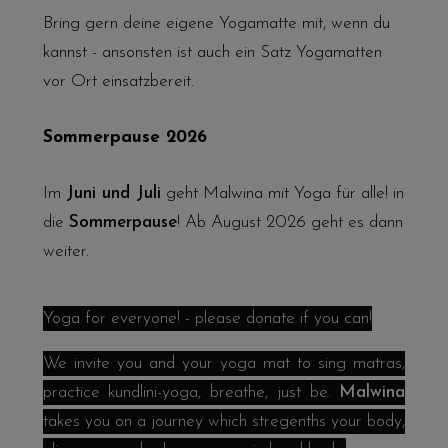
Bring gern deine eigene Yogamatte mit, wenn du
kannst - ansonsten ist auch ein Satz Yogamatten
vor Ort einsatzbereit.
Sommerpause 2026
Im
Juni und Juli
geht Malwina mit Yoga für alle! in
die
Sommerpause
! Ab August 2026 geht es dann
weiter.
Yoga for everyone! - please donate if you can!
We invite you and your yoga mat to sing matras,
practice kundlini-yoga, breathe, just be.
Malwina
takes you on a journey which stregenths your body,