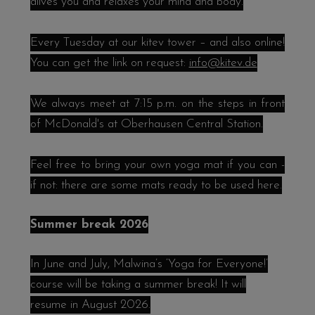
alives you and relaxes your mind and body.
Every Tuesday at our kitev tower – and also online!
You can get the link on request:
info@kitev.de
We always meet at 7:15 p.m. on the steps in front
of McDonald's at Oberhausen Central Station.
Feel free to bring your own yoga mat if you can -
if not: there are some mats ready to be used here.
Summer break 2026
In June and July, Malwina’s ‘Yoga for Everyone!’
course will be taking a summer break! It will
resume in August 2026.